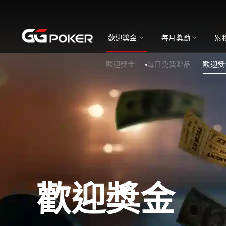
GGPoker
歡迎獎金
每月獎勵
累
歡迎獎金
每日免費贈品
歡迎獎
歡迎獎金