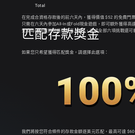
Total
在完成合資格存款後的前六天內，獲得價值 $52 的免費門
只需在六天內參加All-In或Fold現金遊戲，即可額外獲得高
匹配存款獎金
完成每日挑戰即可獲得最高 C$36，完成全部六項挑戰還可額
如果您只希望獲得匹配獎金，請選擇此選項：
我們將按您符合條件的存款金額逐美元匹配，最高可達 $60