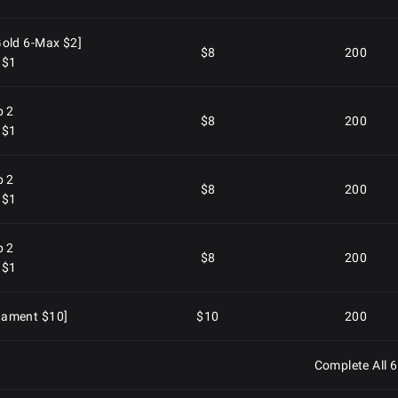
Gold 6-Max $2]
$8
200
 $1
p 2
$8
200
 $1
p 2
$8
200
 $1
p 2
$8
200
 $1
rnament $10]
$10
200
Complete All 6