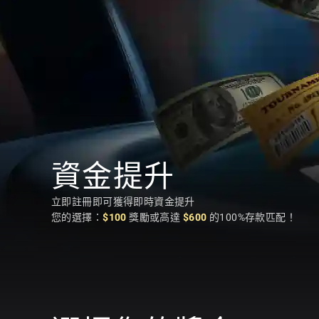
資金提升
立即註冊即可獲得即時資金提升
您的選擇：
$100
獎勵或高達
$600
的100%存款匹配！