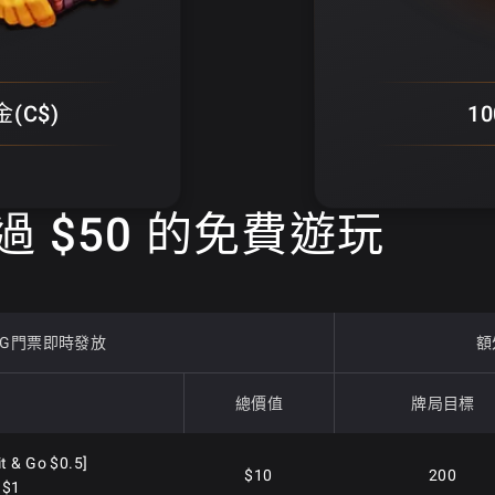
C$)
1
超過 $50 的免費遊玩
SnG門票即時發放
額
總價值
牌局目標
it & Go $0.5]
$10
200
 $1