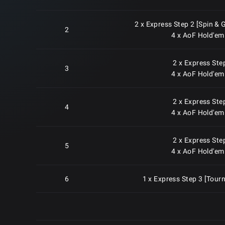
2 x Express Step 2 [Spin & 
2
4 x AoF Hold'em
2 x Express Ste
3
4 x AoF Hold'em
2 x Express Ste
4
4 x AoF Hold'em
2 x Express Ste
5
4 x AoF Hold'em
6
1 x Express Step 3 [Tou