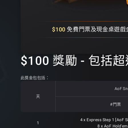
$100
免費門票及現金桌遊戲金(
$100 獎勵 - 包括
此獎金包包括：
AoF 
天
#門票
4 x Express Step 1 [AoF S
1
8 x AoF Hold'em