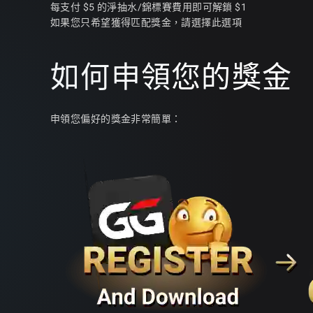
每支付 $5 的淨抽水/錦標賽費用即可解鎖 $1
如果您只希望獲得匹配獎金，請選擇此選項
如何申領您的獎金
申領您偏好的獎金非常簡單：