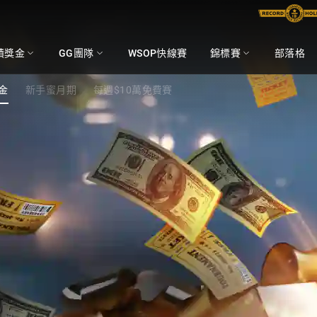
積獎金
GG團隊
WSOP快線賽
錦標賽
部落格
金
新手蜜月期
每週$10萬免費賽