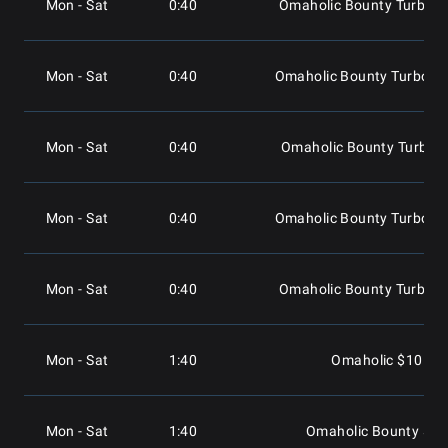
Mon - Sat
0:40
Omaholic Bounty Turbo $
Mon - Sat
0:40
Omaholic Bounty Turbo $
Mon - Sat
0:40
Omaholic Bounty Turbo 
Mon - Sat
0:40
Omaholic Bounty Turbo $
Mon - Sat
0:40
Omaholic Bounty Turbo $
Mon - Sat
1:40
Omaholic $10
Mon - Sat
1:40
Omaholic Bounty $88