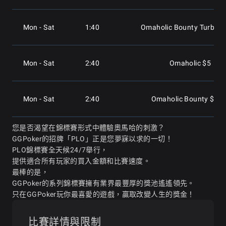
Mon - Sat
1:40
Omaholic Bounty Turbo $
Mon - Sat
2:40
Omaholic $5
Mon - Sat
2:40
Omaholic Bounty $2.5
您是否渴望在錦標賽形式中體驗奧馬哈的刺激？
Mon - Sat
2:40
Omaholic Bounty $21.
GGPoker的招牌「PLO」正是您夢寐以求的一切！
PLO錦標賽全天候24/7舉行，
提供適合所有玩家的買入金額和比賽速度。
Mon - Sat
3:40
Omaholic $1
最棒的是，
GGPoker的系列錦標賽擁有業界最豐厚的獎池遙遙領先。
只在GGPoker玩你最喜愛的遊戲，贏取改變人生的獎金！
Mon - Sat
3:40
Omaholic Bounty $10.
比賽詳情與限制