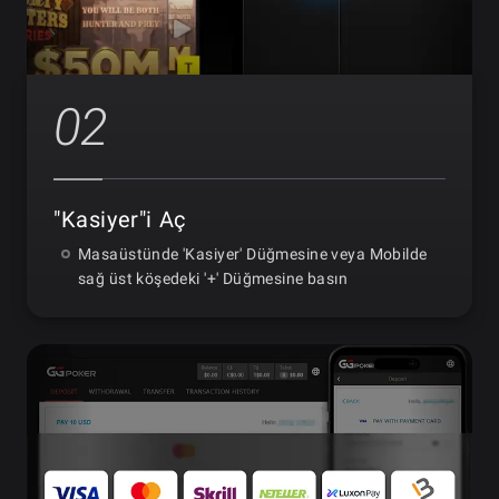
02
"Kasiyer"i Aç
Masaüstünde 'Kasiyer' Düğmesine veya Mobilde
sağ üst köşedeki '+' Düğmesine basın