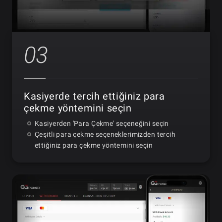
03
Kasiyerde tercih ettiğiniz para
çekme yöntemini seçin
Kasiyerden 'Para Çekme' seçeneğini seçin
Çeşitli para çekme seçeneklerimizden tercih
ettiğiniz para çekme yöntemini seçin