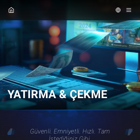
GGPOKER
YATIRMA & ÇEKME
Güvenli. Emniyetli. Hızlı. Tam
İstediğiniz Gibi.