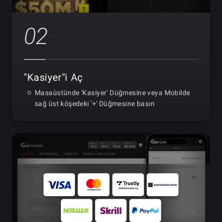
02
"Kasiyer"i Aç
Masaüstünde 'Kasiyer' Düğmesine veya Mobilde
sağ üst köşedeki '+' Düğmesine basın