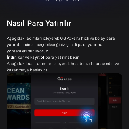
Nasıl Para Yatırılır
Aşağıdaki adımları izleyerek GGPoker'a hızlı ve kolay para
yatırabilirsiniz - seçebileceğiniz çeşitli para yatırma
yöntemleri sunuyoruz
İndir
, kur ve
kayıt ol
para yatırmak için
Aşağıdaki basit adımları izleyerek hesabınızı finanse edin ve
kazanmaya başlayın!