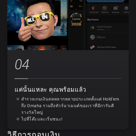
04
แค่นั้นแหละ คุณพร้อมแล้ว
สำรวจเกมเงินสดหลากหลายประเภทตั้งแต่ Hold'em
ถึง Omaha รวมถึงทัวร์นาเมนต์ของเราที่มีการันตี
รางวัลใหญ่
ไปที่โต๊ะและเริ่มชนะ!
วิธีการถอนเงิน