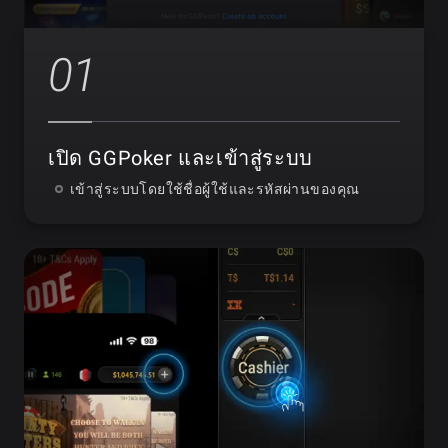
01
เปิด GGPoker และเข้าสู่ระบบ
เข้าสู่ระบบโดยใช้ชื่อผู้ใช้และรหัสผ่านของคุณ