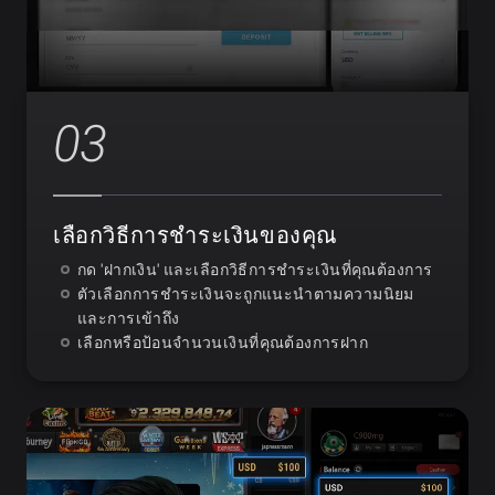
03
เลือกวิธีการชำระเงินของคุณ
กด 'ฝากเงิน' และเลือกวิธีการชำระเงินที่คุณต้องการ
ตัวเลือกการชำระเงินจะถูกแนะนำตามความนิยม
และการเข้าถึง
เลือกหรือป้อนจำนวนเงินที่คุณต้องการฝาก